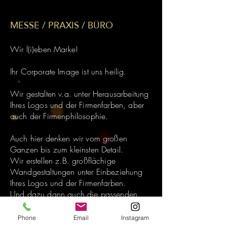
MESSE / PRAXIS / BÜRO
Wir l(i)eben Marke!
Ihr Corporate Image ist uns heilig.
Wir gestalten v.a. unter Herausarbeitung
Ihres Logos und der Firmenfarben, aber
auch der Firmenphilosophie.
Auch hier denken wir vom großen
Ganzen bis zum kleinsten Detail.
Wir erstellen z.B. großflächige
Wandgestaltungen unter Einbeziehung
Ihres Logos und der Firmenfarben.
Und dazu dann auch die passenden
Möbel und Stellmichrums.
Oder Eingangsteppiche mit speziellem
Phone
Email
Instagram